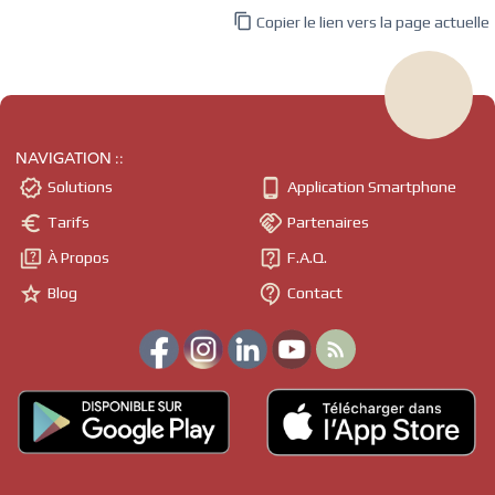

Copier le lien vers la page actuelle
NAVIGATION ::


Solutions
Application Smartphone


Tarifs
Partenaires


À Propos
F.A.Q.


Blog
Contact
