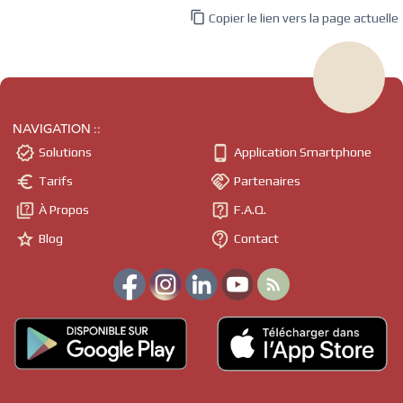

Copier le lien vers la page actuelle
NAVIGATION ::


Solutions
Application Smartphone


Tarifs
Partenaires


À Propos
F.A.Q.


Blog
Contact
