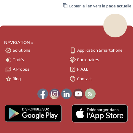

Copier le lien vers la page actuelle
NAVIGATION ::


Solutions
Application Smartphone


Tarifs
Partenaires


À Propos
F.A.Q.


Blog
Contact
