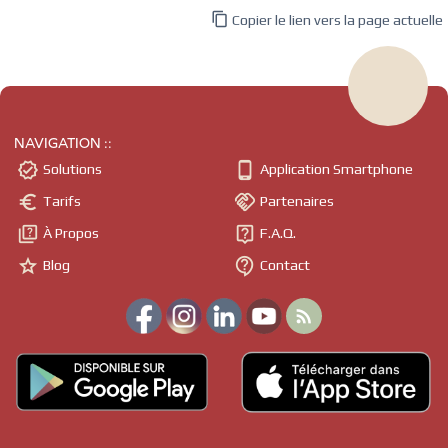

Copier le lien vers la page actuelle
NAVIGATION ::


Solutions
Application Smartphone


Tarifs
Partenaires


À Propos
F.A.Q.


Blog
Contact
