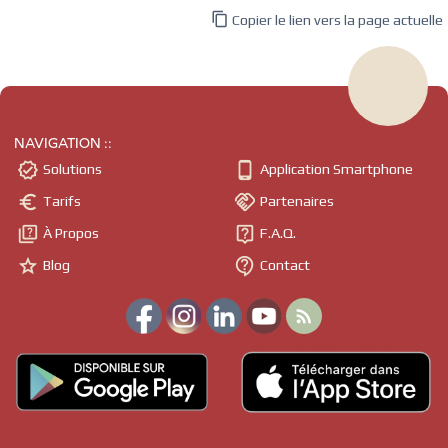

Copier le lien vers la page actuelle
NAVIGATION ::


Solutions
Application Smartphone


Tarifs
Partenaires


À Propos
F.A.Q.


Blog
Contact
