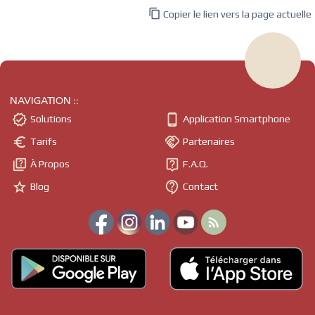

Copier le lien vers la page actuelle
NAVIGATION ::


Solutions
Application Smartphone


Tarifs
Partenaires


À Propos
F.A.Q.


Blog
Contact
