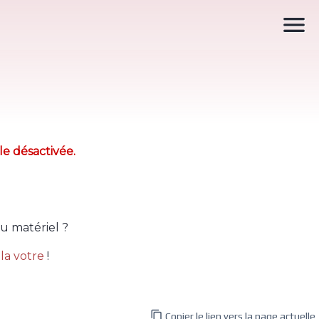

le désactivée.
u matériel ?
la votre
!

Copier le lien vers la page actuelle