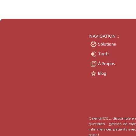
NAVIGATION ::

Solutions

Tarifs

À Propos

Blog
CalendrIDEL, disponible en 
quotidien : gestion de pla
infirmiers des patients ave
soins !