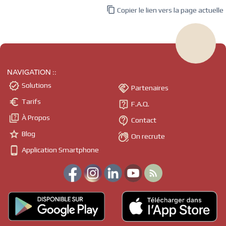

Copier le lien vers la page actuelle
NAVIGATION ::

Solutions

Partenaires

Tarifs

F.A.Q.

À Propos

Contact

Blog

On recrute

Application Smartphone
