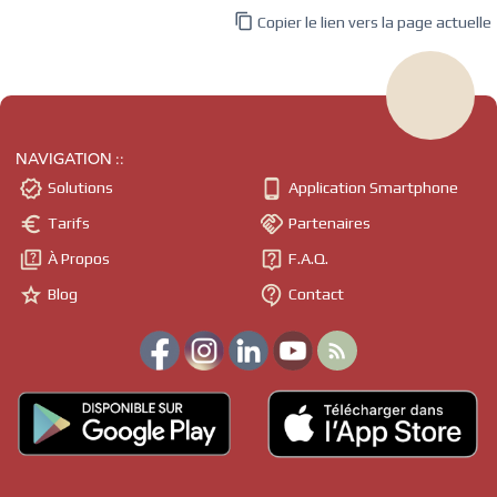

Copier le lien vers la page actuelle
NAVIGATION ::


Solutions
Application Smartphone


Tarifs
Partenaires


À Propos
F.A.Q.


Blog
Contact
