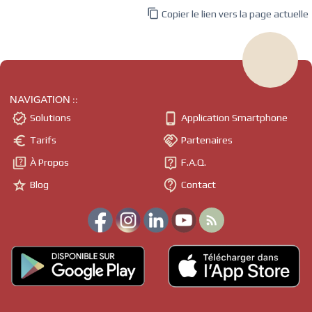

Copier le lien vers la page actuelle
NAVIGATION ::


Solutions
Application Smartphone


Tarifs
Partenaires


À Propos
F.A.Q.


Blog
Contact
