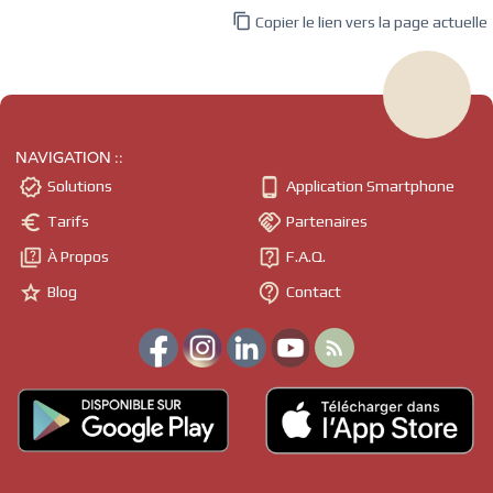

Copier le lien vers la page actuelle
NAVIGATION ::


Solutions
Application Smartphone


Tarifs
Partenaires


À Propos
F.A.Q.


Blog
Contact
