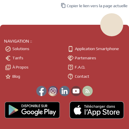

Copier le lien vers la page actuelle
NAVIGATION ::


Solutions
Application Smartphone


Tarifs
Partenaires


À Propos
F.A.Q.


Blog
Contact
