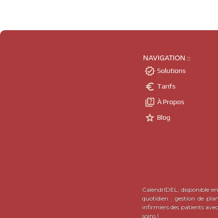
NAVIGATION ::

Solutions

Tarifs

À Propos

Blog
CalendrIDEL, disponible en 
quotidien : gestion de pla
infirmiers des patients ave
soins !