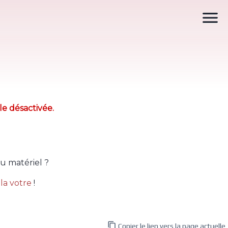

le désactivée.
u matériel ?
la votre
!

Copier le lien vers la page actuelle