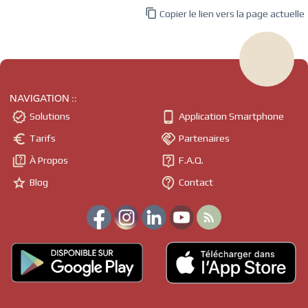

Copier le lien vers la page actuelle
NAVIGATION ::


Solutions
Application Smartphone


Tarifs
Partenaires


À Propos
F.A.Q.


Blog
Contact
