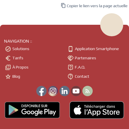

Copier le lien vers la page actuelle
NAVIGATION ::


Solutions
Application Smartphone


Tarifs
Partenaires


À Propos
F.A.Q.


Blog
Contact
