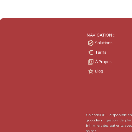
NAVIGATION ::

Solutions

Tarifs

À Propos

Blog
CalendrIDEL, disponible en 
quotidien : gestion de pla
infirmiers des patients ave
soins !