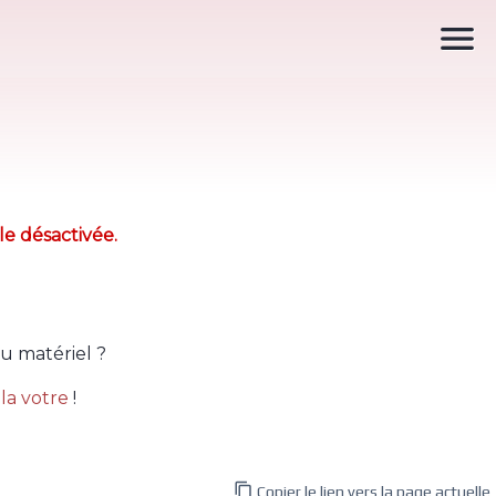

le désactivée.
u matériel ?
la votre
!

Copier le lien vers la page actuelle