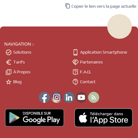

Copier le lien vers la page actuelle
NAVIGATION ::


Solutions
Application Smartphone


Tarifs
Partenaires


À Propos
F.A.Q.


Blog
Contact
