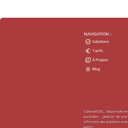
NAVIGATION ::

Solutions

Tarifs

À Propos

Blog
CalendrIDEL, disponible en 
quotidien : gestion de pla
infirmiers des patients ave
soins !