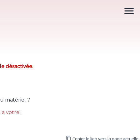

le désactivée.
u matériel ?
la votre
!

Copier le lien vers la page actuelle