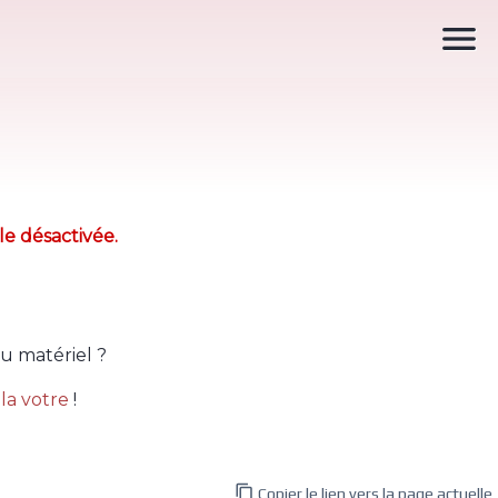

le désactivée.
u matériel ?
la votre
!

Copier le lien vers la page actuelle