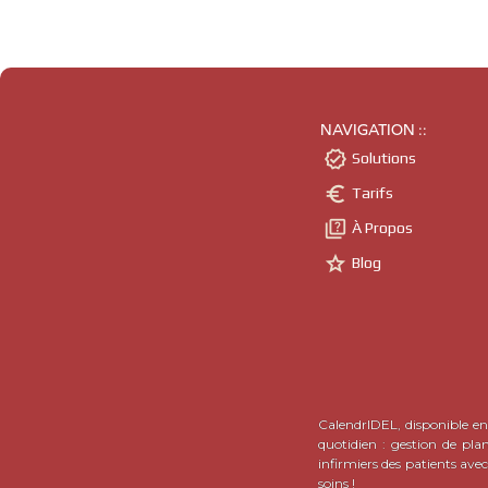
NAVIGATION ::

Solutions

Tarifs

À Propos

Blog
CalendrIDEL, disponible en 
quotidien : gestion de pla
infirmiers des patients ave
soins !