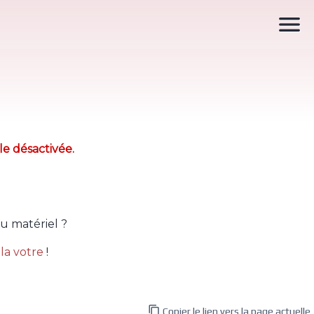

le désactivée.
u matériel ?
la votre
!

Copier le lien vers la page actuelle