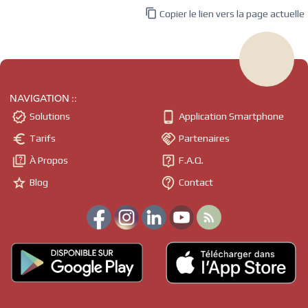

Copier le lien vers la page actuelle
NAVIGATION ::


Solutions
Application Smartphone


Tarifs
Partenaires


À Propos
F.A.Q.


Blog
Contact
