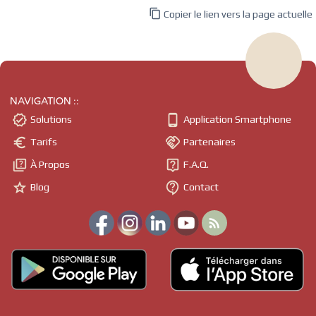

Copier le lien vers la page actuelle
NAVIGATION ::


Solutions
Application Smartphone


Tarifs
Partenaires


À Propos
F.A.Q.


Blog
Contact
