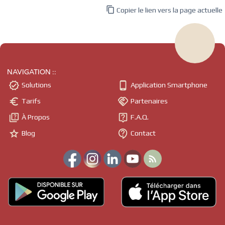

Copier le lien vers la page actuelle
NAVIGATION ::


Solutions
Application Smartphone


Tarifs
Partenaires


À Propos
F.A.Q.


Blog
Contact
