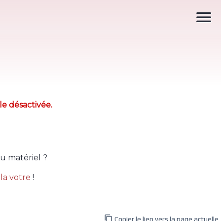

le désactivée.
u matériel ?
la votre
!

Copier le lien vers la page actuelle