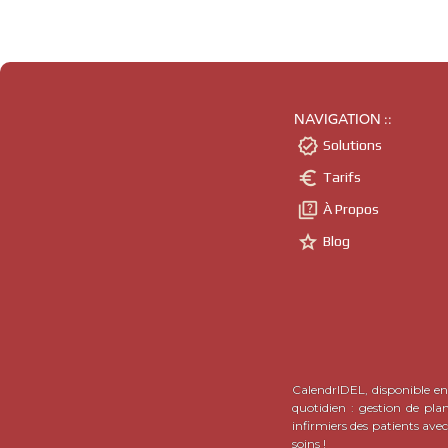
NAVIGATION ::

Solutions

Tarifs

À Propos

Blog
CalendrIDEL, disponible en 
quotidien : gestion de pla
infirmiers des patients ave
soins !