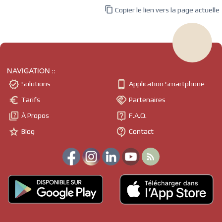

Copier le lien vers la page actuelle
NAVIGATION ::


Solutions
Application Smartphone


Tarifs
Partenaires


À Propos
F.A.Q.


Blog
Contact
