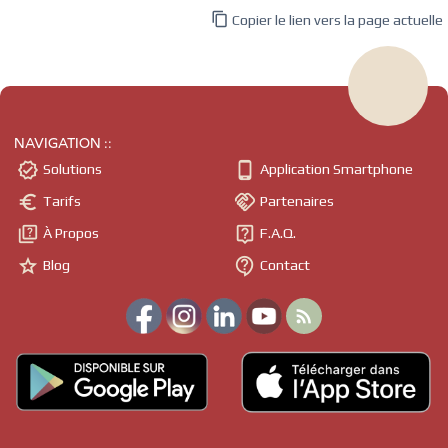

Copier le lien vers la page actuelle
NAVIGATION ::


Solutions
Application Smartphone


Tarifs
Partenaires


À Propos
F.A.Q.


Blog
Contact
