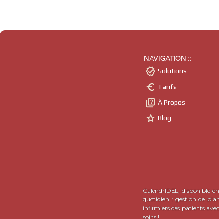
NAVIGATION ::

Solutions

Tarifs

À Propos

Blog
CalendrIDEL, disponible en 
quotidien : gestion de pla
infirmiers des patients ave
soins !