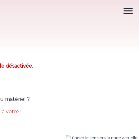

le désactivée.
u matériel ?
la votre
!

Copier le lien vers la page actuelle