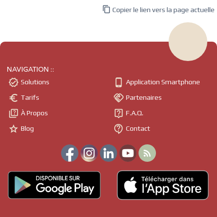

Copier le lien vers la page actuelle
NAVIGATION ::


Solutions
Application Smartphone


Tarifs
Partenaires


À Propos
F.A.Q.


Blog
Contact
