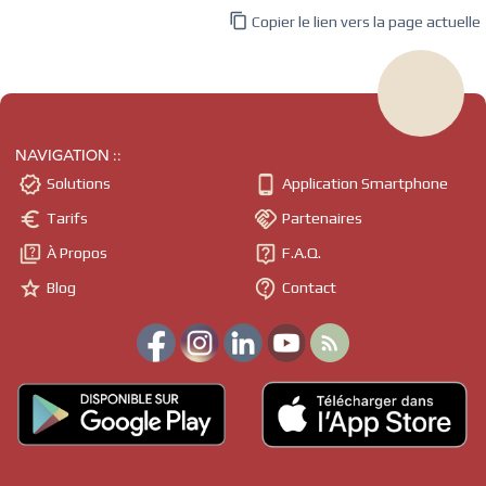

Copier le lien vers la page actuelle
NAVIGATION ::


Solutions
Application Smartphone


Tarifs
Partenaires


À Propos
F.A.Q.


Blog
Contact
