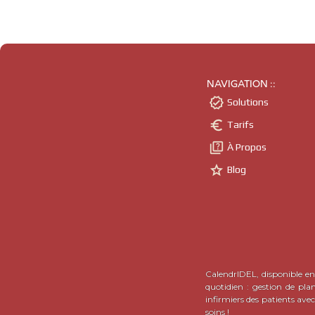
NAVIGATION ::

Solutions

Tarifs

À Propos

Blog
CalendrIDEL, disponible en 
quotidien : gestion de pla
infirmiers des patients ave
soins !