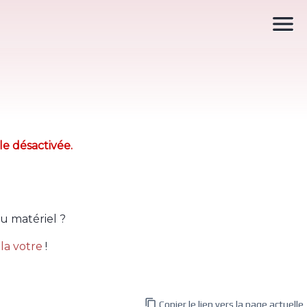

le désactivée.
u matériel ?
la votre
!

Copier le lien vers la page actuelle