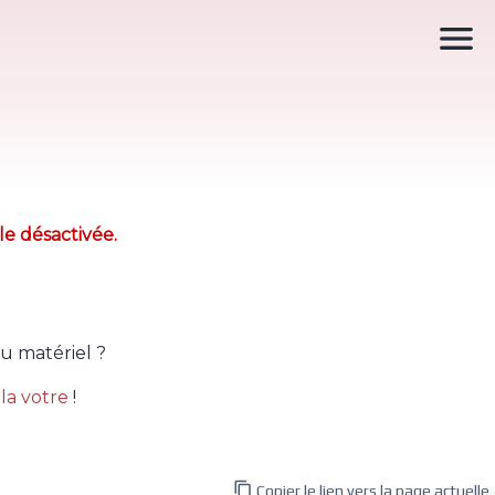

le désactivée.
u matériel ?
la votre
!

Copier le lien vers la page actuelle