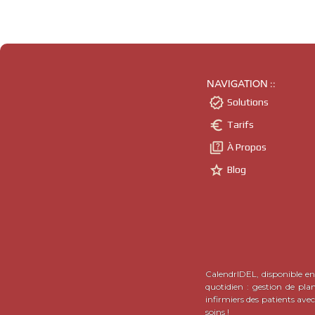
NAVIGATION ::

Solutions

Tarifs

À Propos

Blog
CalendrIDEL, disponible en 
quotidien : gestion de pla
infirmiers des patients ave
soins !