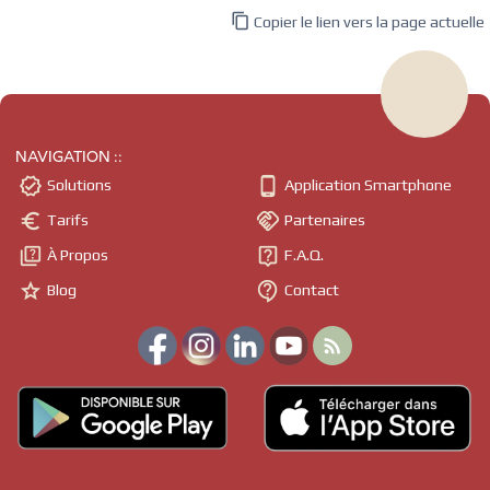

Copier le lien vers la page actuelle
NAVIGATION ::


Solutions
Application Smartphone


Tarifs
Partenaires


À Propos
F.A.Q.


Blog
Contact
