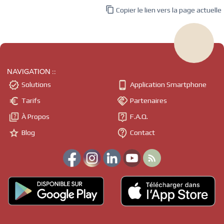

Copier le lien vers la page actuelle
NAVIGATION ::


Solutions
Application Smartphone


Tarifs
Partenaires


À Propos
F.A.Q.


Blog
Contact
