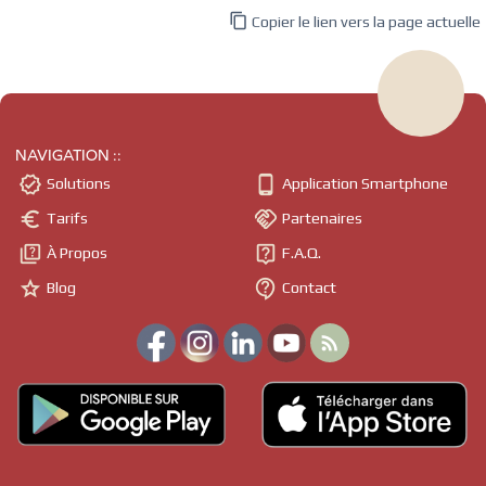

Copier le lien vers la page actuelle
NAVIGATION ::


Solutions
Application Smartphone


Tarifs
Partenaires


À Propos
F.A.Q.


Blog
Contact
