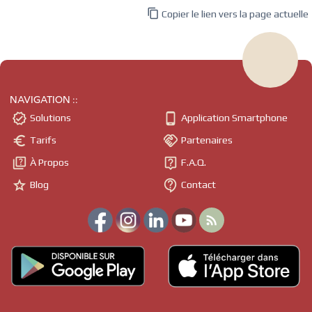

Copier le lien vers la page actuelle
NAVIGATION ::


Solutions
Application Smartphone


Tarifs
Partenaires


À Propos
F.A.Q.


Blog
Contact
