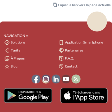

Copier le lien vers la page actuelle
NAVIGATION ::


Solutions
Application Smartphone


Tarifs
Partenaires


À Propos
F.A.Q.


Blog
Contact
