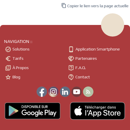

Copier le lien vers la page actuelle
NAVIGATION ::


Solutions
Application Smartphone


Tarifs
Partenaires


À Propos
F.A.Q.


Blog
Contact
