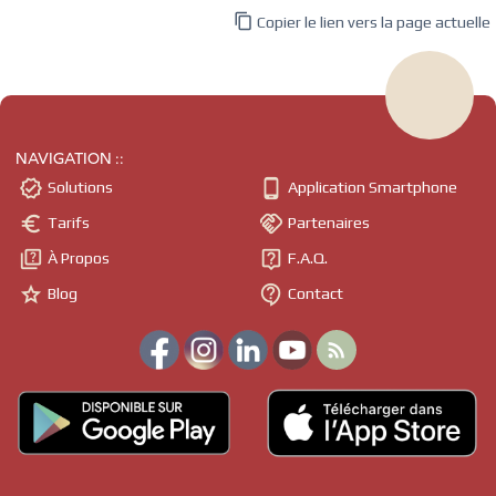

Copier le lien vers la page actuelle
NAVIGATION ::


Solutions
Application Smartphone


Tarifs
Partenaires


À Propos
F.A.Q.


Blog
Contact
