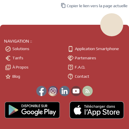

Copier le lien vers la page actuelle
NAVIGATION ::


Solutions
Application Smartphone


Tarifs
Partenaires


À Propos
F.A.Q.


Blog
Contact
