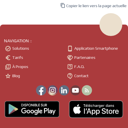

Copier le lien vers la page actuelle
NAVIGATION ::


Solutions
Application Smartphone


Tarifs
Partenaires


À Propos
F.A.Q.


Blog
Contact
