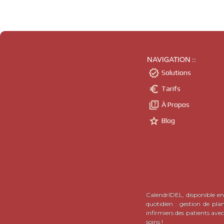
NAVIGATION ::

Solutions

Tarifs

À Propos

Blog
CalendrIDEL, disponible en 
quotidien : gestion de pla
infirmiers des patients ave
soins !