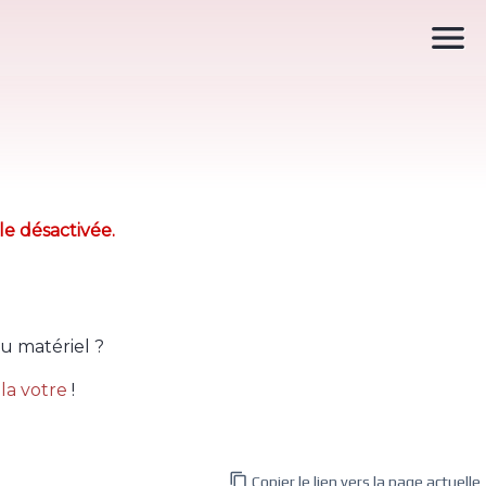

le désactivée.
u matériel ?
la votre
!

Copier le lien vers la page actuelle