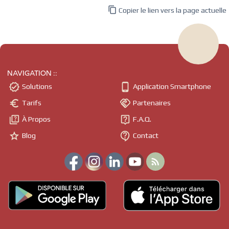

Copier le lien vers la page actuelle
NAVIGATION ::


Solutions
Application Smartphone


Tarifs
Partenaires


À Propos
F.A.Q.


Blog
Contact
