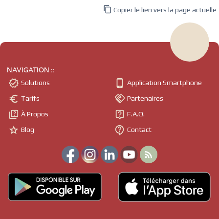

Copier le lien vers la page actuelle
NAVIGATION ::


Solutions
Application Smartphone


Tarifs
Partenaires


À Propos
F.A.Q.


Blog
Contact
