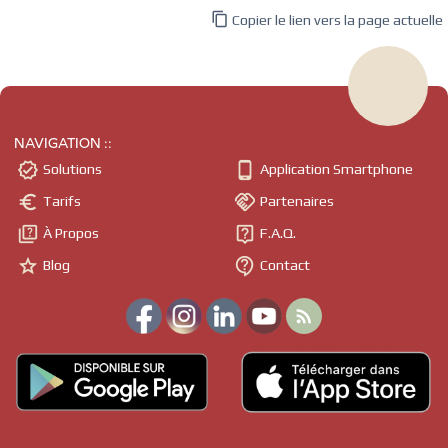

Copier le lien vers la page actuelle
NAVIGATION ::


Solutions
Application Smartphone


Tarifs
Partenaires


À Propos
F.A.Q.


Blog
Contact
