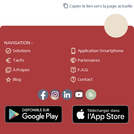

Copier le lien vers la page actuelle
NAVIGATION ::


Solutions
Application Smartphone


Tarifs
Partenaires


À Propos
F.A.Q.


Blog
Contact
