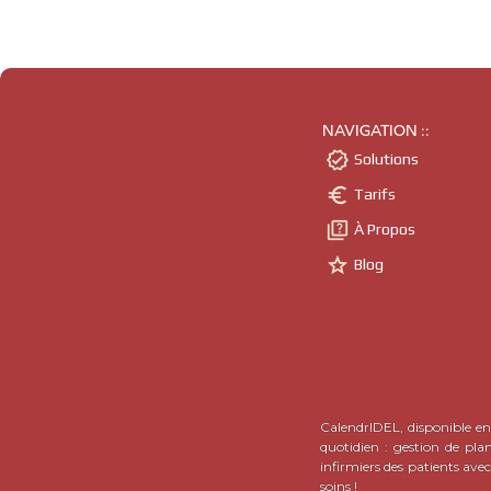
NAVIGATION ::

Solutions

Tarifs

À Propos

Blog
CalendrIDEL, disponible en 
quotidien : gestion de pla
infirmiers des patients ave
soins !