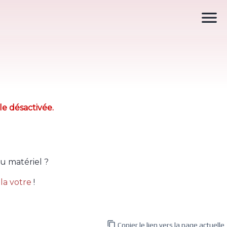

le désactivée.
u matériel ?
la votre
!

Copier le lien vers la page actuelle