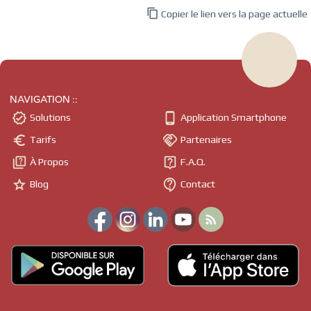

Copier le lien vers la page actuelle
NAVIGATION ::


Solutions
Application Smartphone


Tarifs
Partenaires


À Propos
F.A.Q.


Blog
Contact
