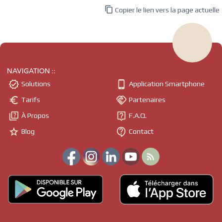

Copier le lien vers la page actuelle
NAVIGATION ::


Solutions
Application Smartphone


Tarifs
Partenaires


À Propos
F.A.Q.


Blog
Contact
