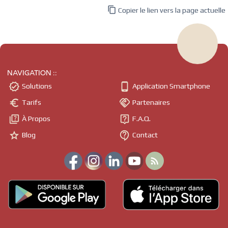

Copier le lien vers la page actuelle
NAVIGATION ::


Solutions
Application Smartphone


Tarifs
Partenaires


À Propos
F.A.Q.


Blog
Contact
