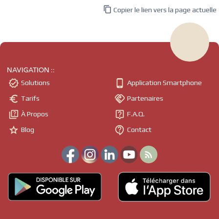

Copier le lien vers la page actuelle
NAVIGATION ::


Solutions
Application Smartphone


Tarifs
Partenaires


À Propos
F.A.Q.


Blog
Contact
